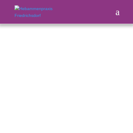
Hebammenpraxis
– Friedrichsdorf –
Rania Neinert
Hebammenhilfe
Verfügbarkeit
Kurse
Kontakt