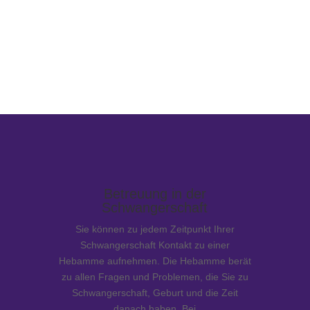
gesetzliche und private – übernommen.
Bei privat Versicherten sind die
Kostenübernahmen aber immer vom einzelnen
Anbieter und vom gewählten Tarif abhängig.
Betreuung in der
Schwangerschaft
Sie können zu jedem Zeitpunkt Ihrer
Schwangerschaft Kontakt zu einer
Hebamme aufnehmen. Die Hebamme berät
zu allen Fragen und Problemen, die Sie zu
Schwangerschaft, Geburt und die Zeit
danach haben. Bei